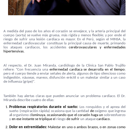
A medida del paso de los años el corazón se envejece, y la arteria principal del
cuerpo (aorta) se vuelve más gruesa, más rígida y menos flexible; y por ende el
riesgo de sufrir una lesión cardiaca es mayor. En el Perú, según el MINSA, la
enfermedad cardiovascular constituye la principal causa de muerte, primando
los ataques cardíacos, los accidentes
cerebrovasculares y enfermedades
hipertensivas.
Al respecto, el Dr. Juan Miranda, cardiólogo de la Clínica San Pablo Trujillo
refiere: “Con frecuencia una
enfermedad cardiaca se desarrolla en el tiempo
;
pero el cuerpo tiende a enviar señales de alerta, algunos de tipo silencioso como
indigestión, náuseas, mareos, disfunción eréctil o un malestar similar a un caso
de influenza (gripe)”
.
También hay alertas claras que pueden anunciar un problema cardiaco. El Dr.
Miranda describe cuatro de ellas:
Problemas respiratorios durante el sueño:
Los ronquidos y el apnea del
sueño (respiración rápida) ocasiona que la cantidad
de
oxígeno que ingresa
a
l
organismo d
isminuya, ocasionando que el corazón haga un
sobreesfuerzo
y
en ese instante se triplique
e
l riesgo
de sufrir
un ataque
cardíaco.
Dolor
en extremidades
:
Malestar en uno o ambos brazos, o en zonas como