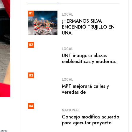
01
LOCAL
​¡HERMANOS SILVA
ENCENDIÓ TRUJILLO EN
UNA.
02
LOCAL
UNT inaugura plazas
emblemáticas y moderna.
03
LOCAL
MPT mejorará calles y
veredas de.
04
NACIONAL
Concejo modifica acuerdo
para ejecutar proyecto.
mera