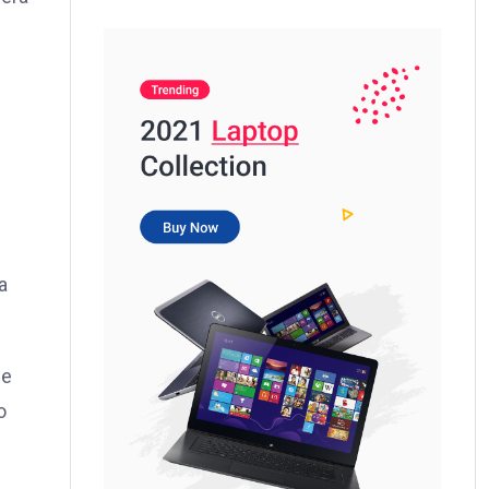
a
de
o