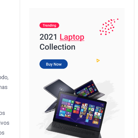
odo,
emas
vos
ivos
os