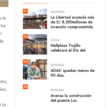
01
NACIONAL
La Libertad acumula más
 la
de S/ 8,500millones de
 ha
inversión comprometida.
r
02
LOCAL
da
Mallplaza Trujillo
celebrará el Día del.
03
REGIONAL
ADAS: quedan menos de
90 días.
Así,
04
les,
REGIONAL
Avanza la construcción
del puente Los.
r tu