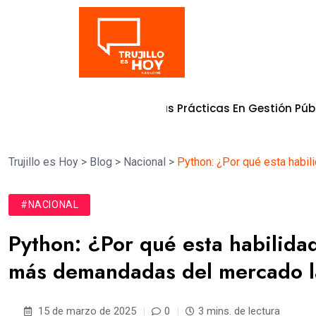
Tendencia
ión De Buenas Prácticas En Gestión Pública 2026
7 de agosto 
Trujillo es Hoy
>
Blog
>
Nacional
>
Python: ¿Por qué esta habi
#NACIONAL
Python: ¿Por qué esta habilida
más demandadas del mercado l
15 de marzo de 2025
0
3 mins. de lectura