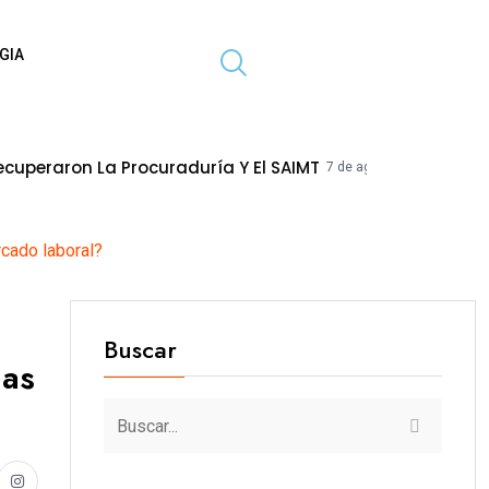
GIA
raduría Y El SAIMT
HIDRANDINA: ACTU
7 de agosto de 2026
cado laboral?
Buscar
las