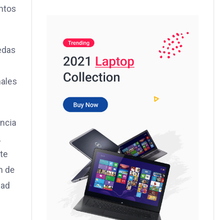
ntos
edas
nales
encia
,
te
n de
dad