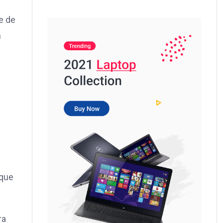
e de
n
 que
ra