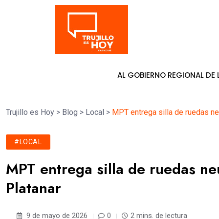
Tendencia
E PATY BOLAÑOS AL GOBIERNO REGIONAL DE LA LIBERTAD
7 d
Trujillo es Hoy
>
Blog
>
Local
>
MPT entrega silla de ruedas neu
#LOCAL
MPT entrega silla de ruedas neu
Platanar
9 de mayo de 2026
0
2 mins. de lectura