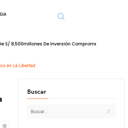
GIA
llones De Inversión Comprometida En Obras Paralizadas A
cos en La Libertad
Buscar
a