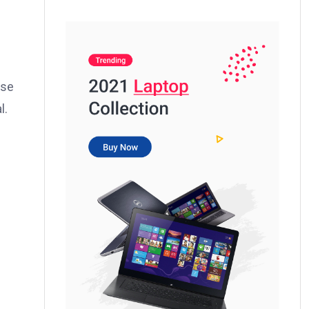
rse
l.