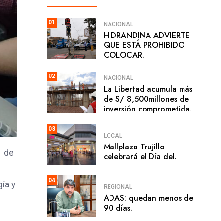
01
NACIONAL
HIDRANDINA ADVIERTE
QUE ESTÁ PROHIBIDO
COLOCAR.
02
NACIONAL
La Libertad acumula más
de S/ 8,500millones de
inversión comprometida.
03
LOCAL
Mallplaza Trujillo
1 de
celebrará el Día del.
04
gía y
REGIONAL
ADAS: quedan menos de
90 días.