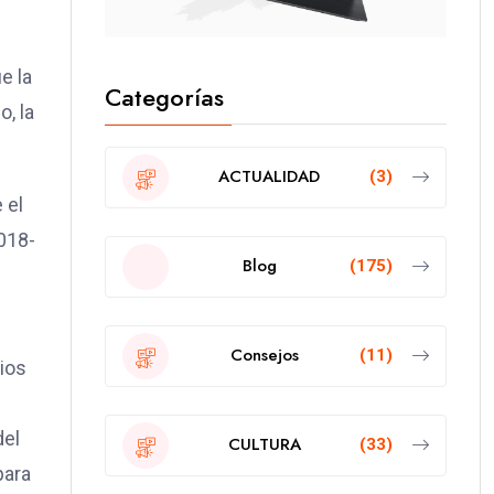
e la
Categorías
o, la
ACTUALIDAD
(3)
 el
018-
Blog
(175)
Consejos
(11)
ios
del
CULTURA
(33)
para