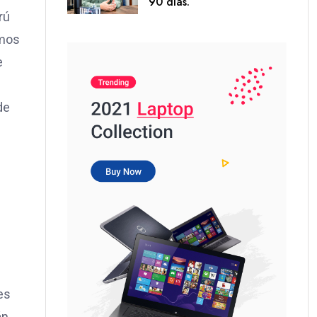
90 días.
rú
smos
e
de
es
án