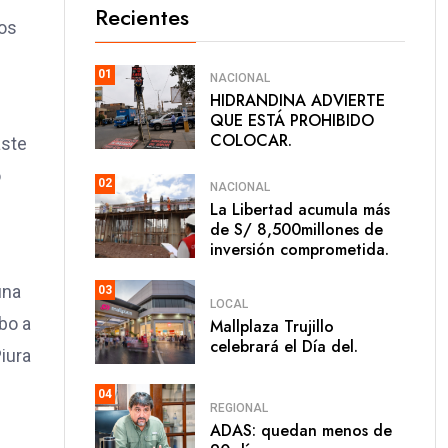
Recientes
ios
01
NACIONAL
HIDRANDINA ADVIERTE
QUE ESTÁ PROHIBIDO
COLOCAR.
aste
o
02
NACIONAL
La Libertad acumula más
de S/ 8,500millones de
inversión comprometida.
una
03
LOCAL
bo a
Mallplaza Trujillo
celebrará el Día del.
iura
04
REGIONAL
ADAS: quedan menos de